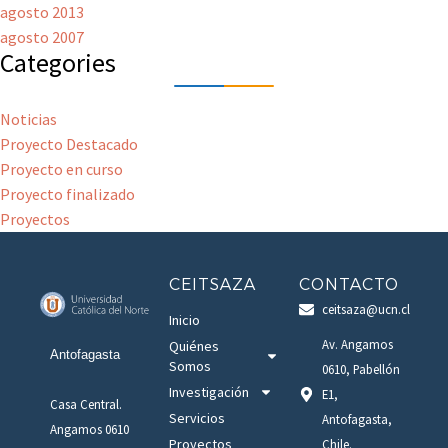
agosto 2013
agosto 2007
Categories
Noticias
Proyecto Destacado
Proyecto en curso
Proyecto finalizado
Proyectos
CEITSAZA
CONTACTO
ceitsaza@ucn.cl
Inicio
Av. Angamos
Quiénes
Antofagasta
Somos
0610, Pabellón
Investigación
E1,
Casa Central.
Servicios
Antofagasta,
Angamos 0610
Proyectos
Chile.