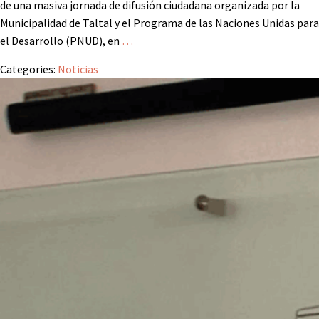
de una masiva jornada de difusión ciudadana organizada por la
Municipalidad de Taltal y el Programa de las Naciones Unidas para
el Desarrollo (PNUD), en
…
Categories:
Noticias