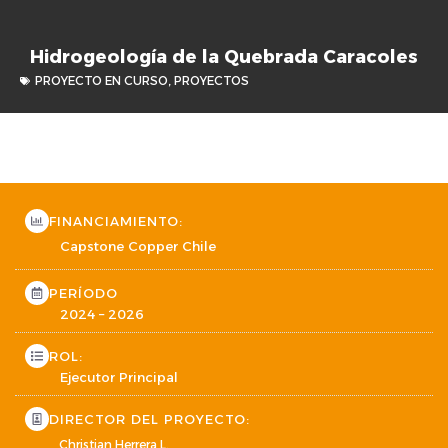
Hidrogeología de la Quebrada Caracoles
PROYECTO EN CURSO
,
PROYECTOS
FINANCIAMIENTO:
Capstone Copper Chile
PERÍODO
2024 – 2026
ROL:
Ejecutor Principal
DIRECTOR DEL PROYECTO:
Christian Herrera L.