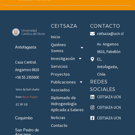
CEITSAZA
CONTACTO
ceitsaza@ucn.cl
Inicio
Av. Angamos
Quiénes
Antofagasta
Somos
0610, Pabellón
Investigación
E1,
Casa Central.
Servicios
Antofagasta,
Angamos 0610
Proyectos
Chile.
+56 55 2355000
REDES
Publicaciones
SOCIALES
Asociados
Icons by bsd studio
CEITSAZA UCN
Diplomado de
from
Noun Project
Hidrogeología
(CC BY 3.0)
CEITSAZA UCN
Aplicada a Salares
Noticias
CEITSAZA UCN
Coquimbo
Contacto
San Pedro de
Atacama